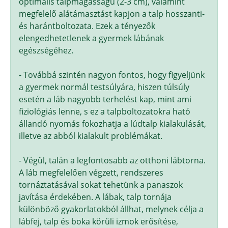
optimális talpmagasságú (2-3 cm), valamint
megfelelő alátámasztást kapjon a talp hosszanti-
és harántboltozata. Ezek a tényezők
elengedhetetlenek a gyermek lábának
egészségéhez.
- Továbbá szintén nagyon fontos, hogy figyeljünk
a gyermek normál testsúlyára, hiszen túlsúly
esetén a láb nagyobb terhelést kap, mint ami
fiziológiás lenne, s ez a talpboltozatokra ható
állandó nyomás fokozhatja a lúdtalp kialakulását,
illetve az abból kialakult problémákat.
- Végül, talán a legfontosabb az otthoni lábtorna.
A láb megfelelően végzett, rendszeres
tornáztatásával sokat tehetünk a panaszok
javítása érdekében. A lábak, talp tornája
különböző gyakorlatokból állhat, melynek célja a
lábfej, talp és boka körüli izmok erősítése,