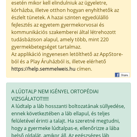
esetén mikor kell elindulniuk az ügyeletre,
kórházba, illetve otthon hogyan enyhíthetők az
észlelt tünetek. A hazai szinten egyedülálló
fejlesztés az egyetem gyermekorvosai és
kommunikációs szakemberei által létrehozott
tudásbázison alapul, amely több, mint 220
gyermekbetegséget tartalmaz.
Az applikáció ingyenesen letölthető az AppStore-
ból és a Play Áruházból is, illetve elérhető
https://help.semmelweis.hu
címen.
A LÚDTALP NEM IGÉNYEL ORTOPÉDIAI
VIZSGÁLATOT!!!!!
A lúdtalp a láb hosszanti boltozatának süllyedése,
ennek következtében a láb ellapul, és teljes
felületével érinti a talajt. Ha szeretné megtudni,
hogy a gyermeke lúdtalpas-e, ellenőrizze a lába
belső oldalát, amikor áll. Az egészséges láb