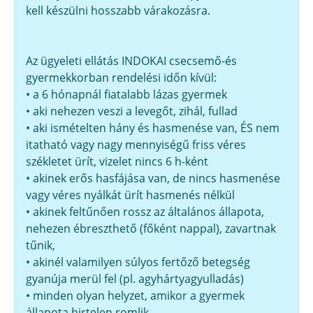
kell készülni hosszabb várakozásra.
Az ügyeleti ellátás INDOKAI csecsemő-és
gyermekkorban rendelési időn kívül:
• a 6 hónapnál fiatalabb lázas gyermek
• aki nehezen veszi a levegőt, zihál, fullad
• aki ismételten hány és hasmenése van, ÉS nem
itatható vagy nagy mennyiségű friss véres
székletet ürít, vizelet nincs 6 h-ként
• akinek erős hasfájása van, de nincs hasmenése
vagy véres nyálkát ürít hasmenés nélkül
• akinek feltűnően rossz az általános állapota,
nehezen ébreszthető (főként nappal), zavartnak
tűnik,
• akinél valamilyen súlyos fertőző betegség
gyanúja merül fel (pl. agyhártyagyulladás)
• minden olyan helyzet, amikor a gyermek
állapota hirtelen romlik.