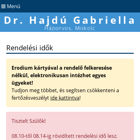
Menü
Dr. Hajdú Gabriella
Háziorvos, Miskolc
Rendelési idők
Erodium kártyával a rendelő felkeresése
nélkül, elektronikusan intézhet egyes
ügyeket!
Tudjon meg többet, és segítsen csökkenteni a
fertőzésveszélyt
ide kattintva
!
Tisztelt Szülők!
08.10-től 08.14-ig rövidített rendelési idő lesz.