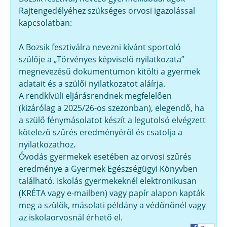
Rajtengedélyéhez szükséges orvosi igazolással
kapcsolatban:
A Bozsik fesztiválra nevezni kívánt sportoló
szülője a „Törvényes képviselő nyilatkozata”
megnevezésű dokumentumon kitölti a gyermek
adatait és a szülői nyilatkozatot aláírja.
A rendkívüli eljárásrendnek megfelelően
(kizárólag a 2025/26-os szezonban), elegendő, ha
a szülő fénymásolatot készít a legutolsó elvégzett
kötelező szűrés eredményéről és csatolja a
nyilatkozathoz.
Óvodás gyermekek esetében az orvosi szűrés
eredménye a Gyermek Egészségügyi Könyvben
található. Iskolás gyermekeknél elektronikusan
(KRÉTA vagy e-mailben) vagy papír alapon kapták
meg a szülők, másolati példány a védőnőnél vagy
az iskolaorvosnál érhető el.