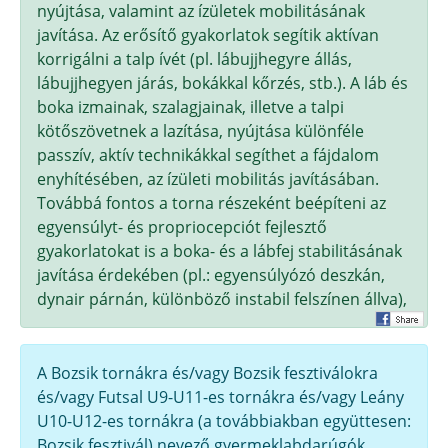
nyújtása, valamint az ízületek mobilitásának
javítása. Az erősítő gyakorlatok segítik aktívan
korrigálni a talp ívét (pl. lábujjhegyre állás,
lábujjhegyen járás, bokákkal kőrzés, stb.). A láb és
boka izmainak, szalagjainak, illetve a talpi
kötőszövetnek a lazítása, nyújtása különféle
passzív, aktív technikákkal segíthet a fájdalom
enyhítésében, az ízületi mobilitás javításában.
Továbbá fontos a torna részeként beépíteni az
egyensúlyt- és propriocepciót fejlesztő
gyakorlatokat is a boka- és a lábfej stabilitásának
javítása érdekében (pl.: egyensúlyózó deszkán,
dynair párnán, különböző instabil felszínen állva),
A Bozsik tornákra és/vagy Bozsik fesztiválokra
és/vagy Futsal U9-U11-es tornákra és/vagy Leány
U10-U12-es tornákra (a továbbiakban együttesen:
Bozsik fesztivál) nevező gyermeklabdarúgók