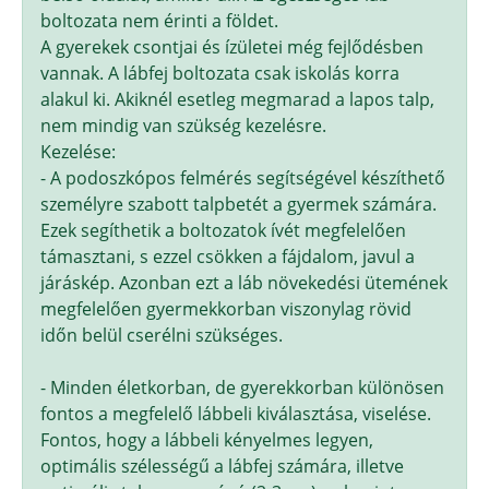
boltozata nem érinti a földet.
A gyerekek csontjai és ízületei még fejlődésben
vannak. A lábfej boltozata csak iskolás korra
alakul ki. Akiknél esetleg megmarad a lapos talp,
nem mindig van szükség kezelésre.
Kezelése:
- A podoszkópos felmérés segítségével készíthető
személyre szabott talpbetét a gyermek számára.
Ezek segíthetik a boltozatok ívét megfelelően
támasztani, s ezzel csökken a fájdalom, javul a
járáskép. Azonban ezt a láb növekedési ütemének
megfelelően gyermekkorban viszonylag rövid
időn belül cserélni szükséges.
- Minden életkorban, de gyerekkorban különösen
fontos a megfelelő lábbeli kiválasztása, viselése.
Fontos, hogy a lábbeli kényelmes legyen,
optimális szélességű a lábfej számára, illetve