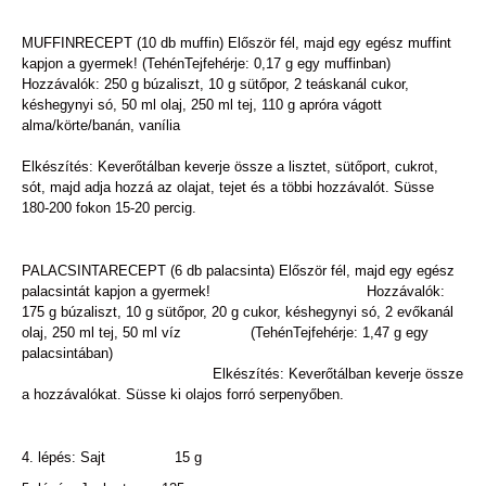
MUFFINRECEPT (10 db muffin) Először fél, majd egy egész muffint
kapjon a gyermek! (TehénTejfehérje: 0,17 g egy muffinban)
Hozzávalók: 250 g búzaliszt, 10 g sütőpor, 2 teáskanál cukor,
késhegynyi só, 50 ml olaj, 250 ml tej, 110 g apróra vágott
alma/körte/banán, vanília
Elkészítés: Keverőtálban keverje össze a lisztet, sütőport, cukrot,
sót, majd adja hozzá az olajat, tejet és a többi hozzávalót. Süsse
180-200 fokon 15-20 percig.
PALACSINTARECEPT (6 db palacsinta) Először fél, majd egy egész
palacsintát kapjon a gyermek! Hozzávalók:
175 g búzaliszt, 10 g sütőpor, 20 g cukor, késhegynyi só, 2 evőkanál
olaj, 250 ml tej, 50 ml víz (TehénTejfehérje: 1,47 g egy
palacsintában)
Elkészítés: Keverőtálban keverje össze
a hozzávalókat. Süsse ki olajos forró serpenyőben.
4. lépés: Sajt 15 g