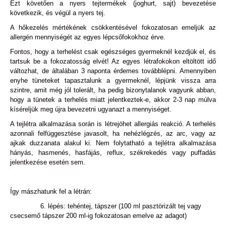
Ezt követően a nyers tejtermékek (joghurt, sajt) bevezetése
következik, és végül a nyers tej.
A hőkezelés mértékének csökkentésével fokozatosan emeljük az
allergén mennyiségét az egyes lépcsőfokokhoz érve.
Fontos, hogy a terhelést csak egészséges gyermeknél kezdjük el, és
tartsuk be a fokozatosság elvét! Az egyes létrafokokon eltöltött idő
változhat, de általában 3 naponta érdemes továbblépni. Amennyiben
enyhe tüneteket tapasztalunk a gyermeknél, lépjünk vissza arra
szintre, amit még jól tolerált, ha pedig bizonytalanok vagyunk abban,
hogy a tünetek a terhelés miatt jelentkeztek-e, akkor 2-3 nap múlva
kíséreljük meg újra bevezetni ugyanazt a mennyiséget.
A tejlétra alkalmazása során is létrejöhet allergiás reakció. A terhelés
azonnali felfüggesztése javasolt, ha nehézlégzés, az arc, vagy az
ajkak duzzanata alakul ki. Nem folytatható a tejlétra alkalmazása
hányás, hasmenés, hasfájás, reflux, székrekedés vagy puffadás
jelentkezése esetén sem.
Így mászhatunk fel a létrán:
6. lépés: tehéntej, tápszer (100 ml pasztörizált tej vagy
csecsemő tápszer 200 ml-ig fokozatosan emelve az adagot)