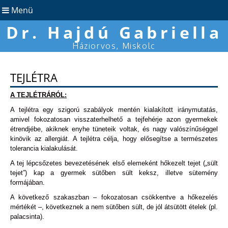
Menü
Dr. Hajdú Gabriella
Háziorvos, Miskolc
TEJLÉTRA
A TEJLÉTRÁRÓL:
A tejlétra egy szigorú szabályok mentén kialakított iránymutatás,
amivel fokozatosan visszaterhelhető a tejfehérje azon gyermekek
étrendjébe, akiknek enyhe tüneteik voltak, és nagy valószínűséggel
kinövik az allergiát. A tejlétra célja, hogy elősegítse a természetes
tolerancia kialakulását.
A tej lépcsőzetes bevezetésének első elemeként hőkezelt tejet („sült
tejet”) kap a gyermek sütőben sült keksz, illetve sütemény
formájában.
A következő szakaszban – fokozatosan csökkentve a hőkezelés
mértékét –, következnek a nem sütőben sült, de jól átsütött ételek (pl.
palacsinta).