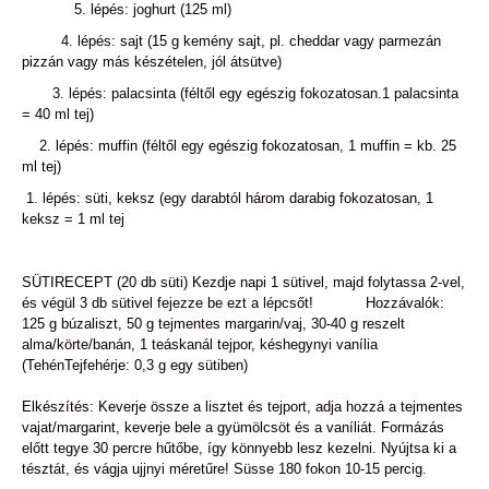
5. lépés: joghurt (125 ml)
4. lépés: sajt (15 g kemény sajt, pl. cheddar vagy parmezán
pizzán vagy más készételen, jól átsütve)
3. lépés: palacsinta (féltől egy egészig fokozatosan.1 palacsinta
= 40 ml tej)
2. lépés: muffin (féltől egy egészig fokozatosan, 1 muffin = kb. 25
ml tej)
1. lépés: süti, keksz (egy darabtól három darabig fokozatosan, 1
keksz = 1 ml tej
SÜTIRECEPT (20 db süti) Kezdje napi 1 sütivel, majd folytassa 2-vel,
és végül 3 db sütivel fejezze be ezt a lépcsőt! Hozzávalók:
125 g búzaliszt, 50 g tejmentes margarin/vaj, 30-40 g reszelt
alma/körte/banán, 1 teáskanál tejpor, késhegynyi vanília
(TehénTejfehérje: 0,3 g egy sütiben)
Elkészítés: Keverje össze a lisztet és tejport, adja hozzá a tejmentes
vajat/margarint, keverje bele a gyümölcsöt és a vaníliát. Formázás
előtt tegye 30 percre hűtőbe, így könnyebb lesz kezelni. Nyújtsa ki a
tésztát, és vágja ujjnyi méretűre! Süsse 180 fokon 10-15 percig.