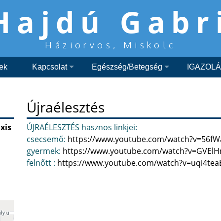
Hajdú Gabr
Háziorvos, Miskolc
lek
Kapcsolat
Egészség/Betegség
IGAZOL
Újraélesztés
xis
ÚJRAÉLESZTÉS hasznos linkjei:
csecsemő:
https://www.youtube.
com/watch?v=56f
gyermek:
https://www.youtube.
com/watch?v=GVElH
felnőtt :
https://www.youtube.com/
watch?v=uqi4tea