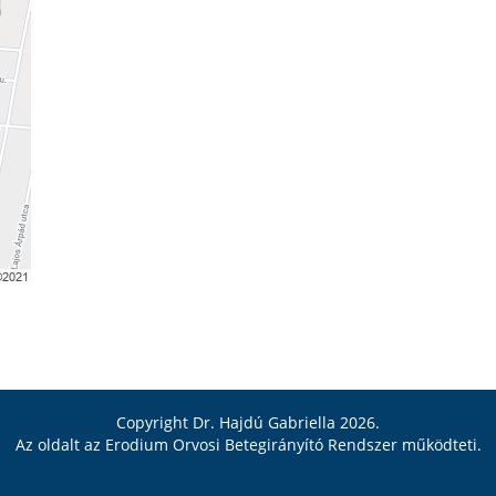
Copyright Dr. Hajdú Gabriella 2026.
Az oldalt az
Erodium Orvosi Betegirányító Rendszer
működteti.