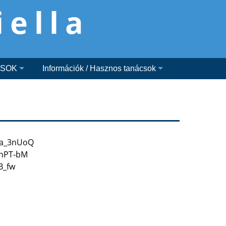
iella
ÁSOK
Információk / Hasznos tanácsok
Wa_3nUoQ
nPT-bM
B_fw