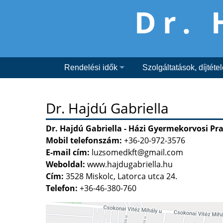
Dr. 
Rendelési idők
Szolgáltatások, díjtéte
Dr. Hajdú Gabriella
Dr. Hajdú Gabriella - Házi Gyermekorvosi Pra
Mobil telefonszám:
+36-20-972-3576
E-mail cím:
luzsomedkft@gmail.com
Weboldal:
www.hajdugabriella.hu
Cím:
3528 Miskolc, Latorca utca 24.
Telefon:
+36-46-380-760