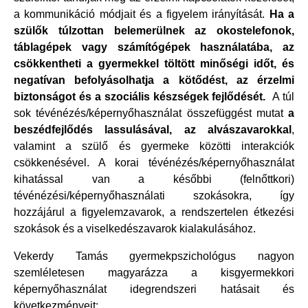
a kommunikáció módjait és a figyelem irányítását.
Ha a
szülők túlzottan belemerülnek az okostelefonok,
táblagépek vagy számítógépek használatába, az
csökkentheti a gyermekkel töltött minőségi időt, és
negatívan befolyásolhatja a kötődést, az érzelmi
biztonságot és a szociális készségek fejlődését.
A túl
sok tévénézés/képernyőhasználat összefüggést mutat
a
beszédfejlődés lassulásával, az alvászavarokkal
,
valamint a szülő és gyermeke közötti interakciók
csökkenésével. A korai tévénézés/képernyőhasználat
kihatással van a későbbi (felnőttkori)
tévénézési/képernyőhasználati szokásokra, így
hozzájárul a figyelemzavarok, a rendszertelen étkezési
szokások és a viselkedészavarok kialakulásához.
Vekerdy Tamás gyermekpszichológus nagyon
szemléletesen magyarázza a kisgyermekkori
képernyőhasználat idegrendszeri hatásait és
következményeit: