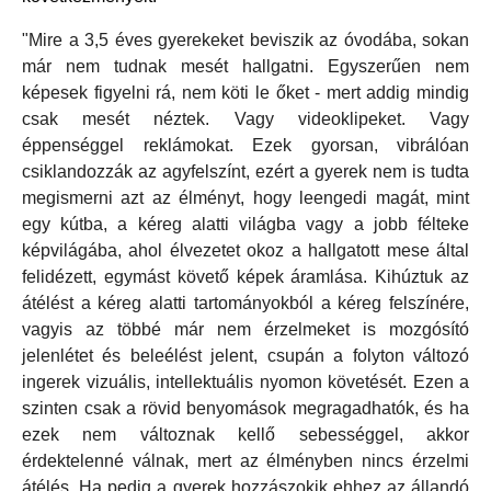
"Mire a 3,5 éves gyerekeket beviszik az óvodába, sokan
már nem tudnak mesét hallgatni. Egyszerűen nem
képesek figyelni rá, nem köti le őket - mert addig mindig
csak mesét néztek. Vagy videoklipeket. Vagy
éppenséggel reklámokat. Ezek gyorsan, vibrálóan
csiklandozzák az agyfelszínt, ezért a gyerek nem is tudta
megismerni azt az élményt, hogy leengedi magát, mint
egy kútba, a kéreg alatti világba vagy a jobb félteke
képvilágába, ahol élvezetet okoz a hallgatott mese által
felidézett, egymást követő képek áramlása. Kihúztuk az
átélést a kéreg alatti tartományokból a kéreg felszínére,
vagyis az többé már nem érzelmeket is mozgósító
jelenlétet és beleélést jelent, csupán a folyton változó
ingerek vizuális, intellektuális nyomon követését. Ezen a
szinten csak a rövid benyomások megragadhatók, és ha
ezek nem változnak kellő sebességgel, akkor
érdektelenné válnak, mert az élményben nincs érzelmi
átélés. Ha pedig a gyerek hozzászokik ehhez az állandó