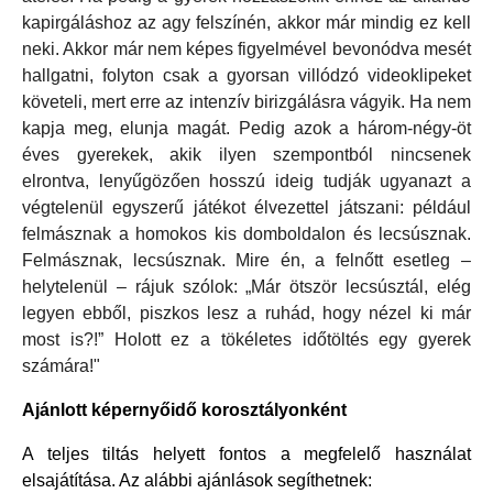
kapirgáláshoz az agy felszínén, akkor már mindig ez kell
neki. Akkor már nem képes figyelmével bevonódva mesét
hallgatni, folyton csak a gyorsan villódzó videoklipeket
követeli, mert erre az intenzív birizgálásra vágyik. Ha nem
kapja meg, elunja magát. Pedig azok a három-négy-öt
éves gyerekek, akik ilyen szempontból nincsenek
elrontva, lenyűgözően hosszú ideig tudják ugyanazt a
végtelenül egyszerű játékot élvezettel játszani: például
felmásznak a homokos kis domboldalon és lecsúsznak.
Felmásznak, lecsúsznak. Mire én, a felnőtt esetleg –
helytelenül – rájuk szólok: „Már ötször lecsúsztál, elég
legyen ebből, piszkos lesz a ruhád, hogy nézel ki már
most is?!” Holott ez a tökéletes időtöltés egy gyerek
számára!"
Ajánlott képernyőidő korosztályonként
A teljes tiltás helyett fontos a megfelelő használat
elsajátítása. Az alábbi ajánlások segíthetnek: