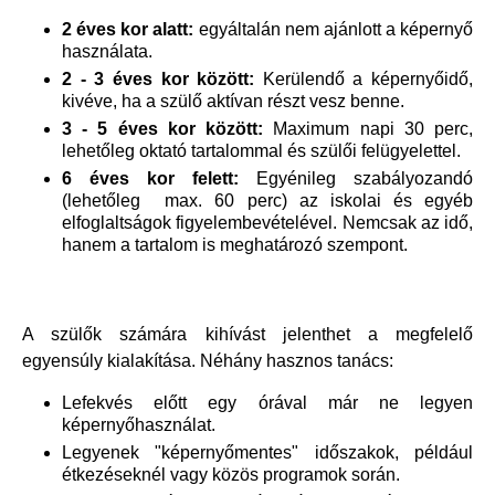
2 éves kor alatt:
egyáltalán nem ajánlott a képernyő
használata.
2 - 3 éves kor között:
Kerülendő a képernyőidő,
kivéve, ha a szülő aktívan részt vesz benne.
3 - 5 éves kor között:
Maximum napi 30 perc,
lehetőleg oktató tartalommal és szülői felügyelettel.
6 éves kor felett:
Egyénileg szabályozandó
(lehetőleg max. 60 perc) az iskolai és egyéb
elfoglaltságok figyelembevételével. Nemcsak az idő,
hanem a tartalom is meghatározó szempont.
A szülők számára kihívást jelenthet a megfelelő
egyensúly kialakítása. Néhány hasznos tanács:
Lefekvés előtt egy órával már ne legyen
képernyőhasználat.
Legyenek "képernyőmentes" időszakok, például
étkezéseknél vagy közös programok során.