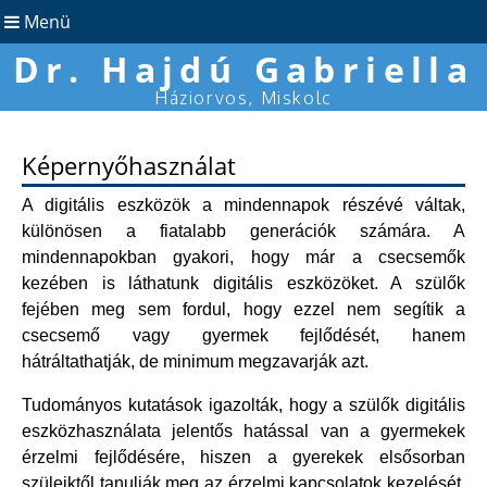
Menü
Dr. Hajdú Gabriella
Háziorvos, Miskolc
Képernyőhasználat
A digitális eszközök a mindennapok részévé váltak,
különösen a fiatalabb generációk számára. A
mindennapokban gyakori, hogy már a csecsemők
kezében is láthatunk digitális eszközöket. A szülők
fejében meg sem fordul, hogy ezzel nem segítik a
csecsemő vagy gyermek fejlődését, hanem
hátráltathatják, de minimum megzavarják azt.
Tudományos kutatások igazolták, hogy a
szülők digitális
eszközhasználata jelentős hatással van a gyermekek
érzelmi fejlődésére, hiszen a gyerekek elsősorban
szüleiktől tanulják meg az érzelmi kapcsolatok kezelését,