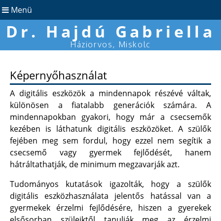
Menü
Dr. Hajdú Gabriella
Háziorvos, Miskolc
Képernyőhasználat
A digitális eszközök a mindennapok részévé váltak,
különösen a fiatalabb generációk számára. A
mindennapokban gyakori, hogy már a csecsemők
kezében is láthatunk digitális eszközöket. A szülők
fejében meg sem fordul, hogy ezzel nem segítik a
csecsemő vagy gyermek fejlődését, hanem
hátráltathatják, de minimum megzavarják azt.
Tudományos kutatások igazolták, hogy a
szülők
digitális eszközhasználata jelentős hatással van a
gyermekek érzelmi fejlődésére, hiszen a gyerekek
elsősorban szüleiktől tanulják meg az érzelmi