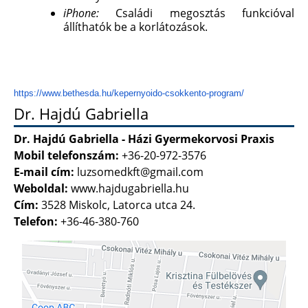
iPhone:
Családi megosztás funkcióval
állíthatók be a korlátozások.
https://www.bethesda.hu/
kepernyoido-csokkento-program/
Dr. Hajdú Gabriella
Dr. Hajdú Gabriella - Házi Gyermekorvosi Praxis
Mobil telefonszám:
+36-20-972-3576
E-mail cím:
luzsomedkft@gmail.com
Weboldal:
www.hajdugabriella.hu
Cím:
3528 Miskolc, Latorca utca 24.
Telefon:
+36-46-380-760