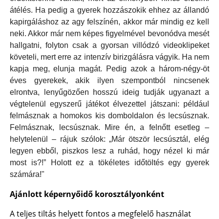
átélés. Ha pedig a gyerek hozzászokik ehhez az állandó
kapirgáláshoz az agy felszínén, akkor már mindig ez kell
neki. Akkor már nem képes figyelmével bevonódva mesét
hallgatni, folyton csak a gyorsan villódzó videoklipeket
követeli, mert erre az intenzív birizgálásra vágyik. Ha nem
kapja meg, elunja magát. Pedig azok a három-négy-öt
éves gyerekek, akik ilyen szempontból nincsenek
elrontva, lenyűgözően hosszú ideig tudják ugyanazt a
végtelenül egyszerű játékot élvezettel játszani: például
felmásznak a homokos kis domboldalon és lecsúsznak.
Felmásznak, lecsúsznak. Mire én, a felnőtt esetleg –
helytelenül – rájuk szólok: „Már ötször lecsúsztál, elég
legyen ebből, piszkos lesz a ruhád, hogy nézel ki már
most is?!” Holott ez a tökéletes időtöltés egy gyerek
számára!"
Ajánlott képernyőidő korosztályonként
A teljes tiltás helyett fontos a megfelelő használat