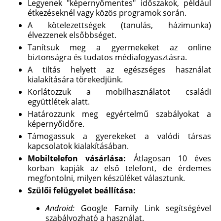
Legyenek "képernyőmentes" időszakok, például
étkezéseknél vagy közös programok során.
A kötelezettségek (tanulás, házimunka)
élvezzenek elsőbbséget.
Tanítsuk meg a gyermekeket az online
biztonságra és tudatos médiafogyasztásra.
A tiltás helyett az egészséges használat
kialakítására törekedjünk.
Korlátozzuk a mobilhasználatot családi
együttlétek alatt.
Határozzunk meg egyértelmű szabályokat a
képernyőidőre.
Támogassuk a gyerekeket a valódi társas
kapcsolatok kialakításában.
Mobiltelefon vásárlása:
Átlagosan 10 éves
korban kapják az első telefont, de érdemes
megfontolni, milyen készüléket választunk.
Szülői felügyelet beállítása:
Android:
Google Family Link segítségével
szabályozható a használat.