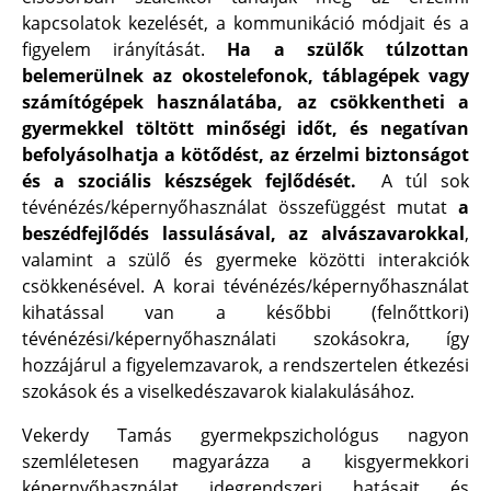
kapcsolatok kezelését, a kommunikáció módjait és a
figyelem irányítását.
Ha a szülők túlzottan
belemerülnek az okostelefonok, táblagépek vagy
számítógépek használatába, az csökkentheti a
gyermekkel töltött minőségi időt, és negatívan
befolyásolhatja a kötődést, az érzelmi biztonságot
és a szociális készségek fejlődését.
A túl sok
tévénézés/képernyőhasználat összefüggést mutat
a
beszédfejlődés lassulásával, az alvászavarokkal
,
valamint a szülő és gyermeke közötti interakciók
csökkenésével. A korai tévénézés/képernyőhasználat
kihatással van a későbbi (felnőttkori)
tévénézési/képernyőhasználati szokásokra, így
hozzájárul a figyelemzavarok, a rendszertelen étkezési
szokások és a viselkedészavarok kialakulásához.
Vekerdy Tamás gyermekpszichológus nagyon
szemléletesen magyarázza a kisgyermekkori
képernyőhasználat idegrendszeri hatásait és