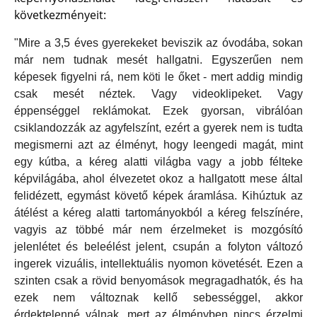
következményeit:
"Mire a 3,5 éves gyerekeket beviszik az óvodába, sokan
már nem tudnak mesét hallgatni. Egyszerűen nem
képesek figyelni rá, nem köti le őket - mert addig mindig
csak mesét néztek. Vagy videoklipeket. Vagy
éppenséggel reklámokat. Ezek gyorsan, vibrálóan
csiklandozzák az agyfelszínt, ezért a gyerek nem is tudta
megismerni azt az élményt, hogy leengedi magát, mint
egy kútba, a kéreg alatti világba vagy a jobb félteke
képvilágába, ahol élvezetet okoz a hallgatott mese által
felidézett, egymást követő képek áramlása. Kihúztuk az
átélést a kéreg alatti tartományokból a kéreg felszínére,
vagyis az többé már nem érzelmeket is mozgósító
jelenlétet és beleélést jelent, csupán a folyton változó
ingerek vizuális, intellektuális nyomon követését. Ezen a
szinten csak a rövid benyomások megragadhatók, és ha
ezek nem változnak kellő sebességgel, akkor
érdektelenné válnak, mert az élményben nincs érzelmi