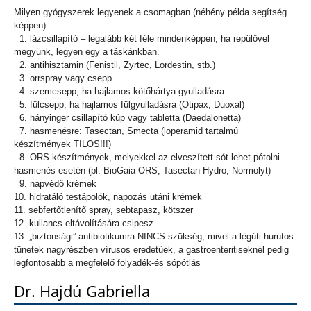
Milyen gyógyszerek legyenek a csomagban (néhény példa segítség
képpen):
1. lázcsillapító – legalább két féle mindenképpen, ha repülővel
megyünk, legyen egy a táskánkban.
2. antihisztamin (Fenistil, Zyrtec, Lordestin, stb.)
3. orrspray vagy csepp
4. szemcsepp, ha hajlamos kötőhártya gyulladásra
5. fülcsepp, ha hajlamos fülgyulladásra (Otipax, Duoxal)
6. hányinger csillapító kúp vagy tabletta (Daedalonetta)
7. hasmenésre: Tasectan, Smecta (loperamid tartalmú
készítmények TILOS!!!)
8. ORS készítmények, melyekkel az elveszített sót lehet pótolni
hasmenés esetén (pl: BioGaia ORS, Tasectan Hydro, Normolyt)
9. napvédő krémek
10. hidratáló testápolók, napozás utáni krémek
11. sebfertőtlenítő spray, sebtapasz, kötszer
12. kullancs eltávolítására csipesz
13. „biztonsági” antibiotikumra NINCS szükség, mivel a légúti hurutos
tünetek nagyrészben vírusos eredetűek, a gastroenteritiseknél pedig
legfontosabb a megfelelő folyadék-és sópótlás
Dr. Hajdú Gabriella