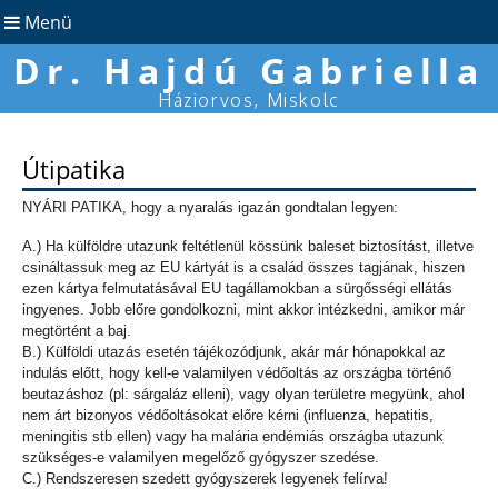
Menü
Dr. Hajdú Gabriella
Háziorvos, Miskolc
Útipatika
NYÁRI PATIKA, hogy a nyaralás igazán gondtalan legyen:
A.) Ha külföldre utazunk feltétlenül kössünk baleset biztosítást, illetve
csináltassuk meg az EU kártyát is a család összes tagjának, hiszen
ezen kártya felmutatásával EU tagállamokban a sürgősségi ellátás
ingyenes. Jobb előre gondolkozni, mint akkor intézkedni, amikor már
megtörtént a baj.
B.) Külföldi utazás esetén tájékozódjunk, akár már hónapokkal az
indulás előtt, hogy kell-e valamilyen védőoltás az országba történő
beutazáshoz (pl: sárgaláz elleni), vagy olyan területre megyünk, ahol
nem árt bizonyos védőoltásokat előre kérni (influenza, hepatitis,
meningitis stb ellen) vagy ha malária endémiás országba utazunk
szükséges-e valamilyen megelőző gyógyszer szedése.
C.) Rendszeresen szedett gyógyszerek legyenek felírva!