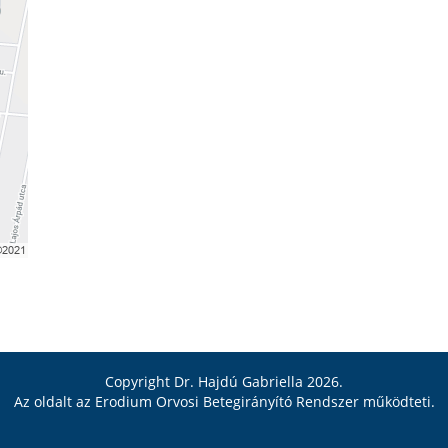
Copyright Dr. Hajdú Gabriella 2026.
Az oldalt az
Erodium Orvosi Betegirányító Rendszer
működteti.