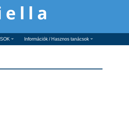
iella
ÁSOK
Információk / Hasznos tanácsok