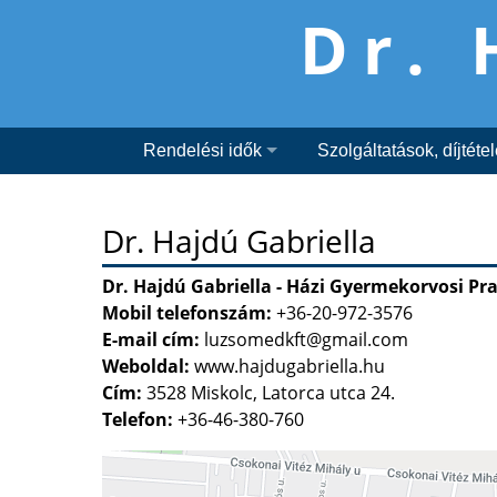
Dr. 
Rendelési idők
Szolgáltatások, díjtéte
Dr. Hajdú Gabriella
Dr. Hajdú Gabriella - Házi Gyermekorvosi Pra
Mobil telefonszám:
+36-20-972-3576
E-mail cím:
luzsomedkft@gmail.com
Weboldal:
www.hajdugabriella.hu
Cím:
3528 Miskolc, Latorca utca 24.
Telefon:
+36-46-380-760