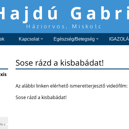
Hajdú Gabr
Háziorvos, Miskolc
lek
Kapcsolat
Egészség/Betegség
IGAZOL
Sose rázd a kisbabádat!
xis
Az alábbi linken elérhető ismeretterjesztő videófilm:
Sose rázd a kisbabádat!